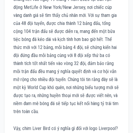
động MetLife ở New York/New Jersey, nơi chiếc cúp
vàng danh giá sẽ tìm thấy chủ nhân mới. Với sự tham gia
của 48 đội tuyển, được chia thành 12 bảng đấu, tổng
cộng 104 trận đấu sẽ được diễn ra, mang đến một bữa
tiệc bóng đá kéo dài và kịch tính hơn bao giờ hết. Thể
thức mới với 12 bảng, mỗi bảng 4 đội, sẽ chứng kiến hai
đội đứng đầu mỗi bảng cùng với 8 đội xếp thứ ba có
thành tích tốt nhất tiến vào vòng 32 đội, đảm bảo rằng
mỗi trận đấu đều mang ý nghĩa quyết định và cơ hội vẫn
mở rộng cho nhiều đội tuyển. Chúng tôi tin rằng đây sẽ là
một kỳ World Cup khó quên, nơi những biểu tượng mới sẽ
được tạo ra, những huyền thoại mới sẽ được viết nên, và
niềm đam mê bóng đá sẽ tiếp tục kết nối hàng tỷ trái tim
trên toàn cầu.
Vậy, chim Liver Bird có ý nghĩa gì đối với logo Liverpool?