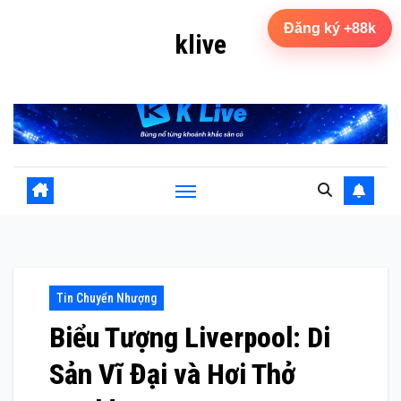
Skip
Đăng ký +88k
klive
to
content
lịch vòng loại world cup 2026 châu âu
Tin Chuyển Nhượng
Biểu Tượng Liverpool: Di
Sản Vĩ Đại và Hơi Thở