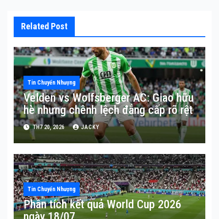
Related Post
Tin Chuyển Nhượng
Velden vs Wolfsberger AC: Giao hữu
hè nhưng chênh lệch đẳng cấp rõ rệt
TH7 20, 2026
JACKY
Tin Chuyển Nhượng
Phân tích kết quả World Cup 2026
ngày 18/07