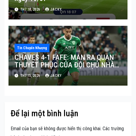
TH7 18, 2026
JACKY
Tin Chuyển Nhượng
CHAVES 4-1 FAFE: MÀN RA QUÂN
THUYẾT PHỤC CỦA ĐỘI CHỦ NHÀ
TRONG LOẠT GIAO HỮU HÈ 2026
TH7 15, 2026
JACKY
Để lại một bình luận
Email của bạn sẽ không được hiển thị công khai.
Các trường