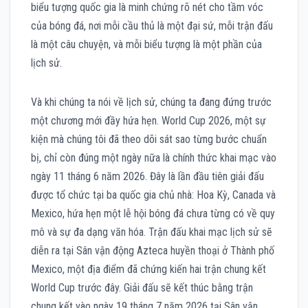
biểu tượng quốc gia là minh chứng rõ nét cho tầm vóc
của bóng đá, nơi mỗi cầu thủ là một đại sứ, mỗi trận đấu
là một câu chuyện, và mỗi biểu tượng là một phần của
lịch sử.
Và khi chúng ta nói về lịch sử, chúng ta đang đứng trước
một chương mới đầy hứa hẹn. World Cup 2026, một sự
kiện mà chúng tôi đã theo dõi sát sao từng bước chuẩn
bị, chỉ còn đúng một ngày nữa là chính thức khai mạc vào
ngày 11 tháng 6 năm 2026. Đây là lần đầu tiên giải đấu
được tổ chức tại ba quốc gia chủ nhà: Hoa Kỳ, Canada và
Mexico, hứa hẹn một lễ hội bóng đá chưa từng có về quy
mô và sự đa dạng văn hóa. Trận đấu khai mạc lịch sử sẽ
diễn ra tại Sân vận động Azteca huyền thoại ở Thành phố
Mexico, một địa điểm đã chứng kiến hai trận chung kết
World Cup trước đây. Giải đấu sẽ kết thúc bằng trận
chung kết vào ngày 19 tháng 7 năm 2026 tại Sân vận