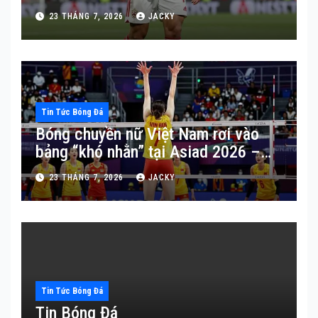
Milan?
23 THÁNG 7, 2026
JACKY
Tin Tức Bóng Đá
Bóng chuyền nữ Việt Nam rơi vào
bảng “khó nhằn” tại Asiad 2026 –
Hàn Quốc là thử thách lớn nhất
23 THÁNG 7, 2026
JACKY
Tin Tức Bóng Đá
Tin Bóng Đá