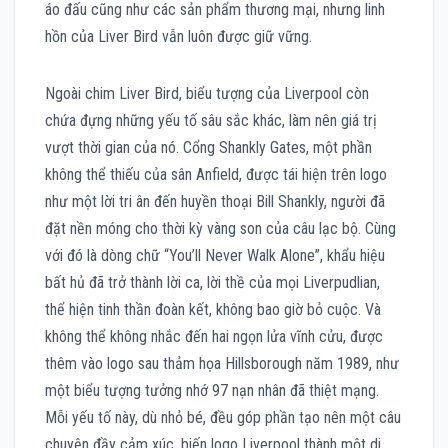
áo đấu cũng như các sản phẩm thương mại, nhưng linh
hồn của Liver Bird vẫn luôn được giữ vững.
Ngoài chim Liver Bird, biểu tượng của Liverpool còn
chứa đựng những yếu tố sâu sắc khác, làm nên giá trị
vượt thời gian của nó. Cổng Shankly Gates, một phần
không thể thiếu của sân Anfield, được tái hiện trên logo
như một lời tri ân đến huyền thoại Bill Shankly, người đã
đặt nền móng cho thời kỳ vàng son của câu lạc bộ. Cùng
với đó là dòng chữ “You’ll Never Walk Alone”, khẩu hiệu
bất hủ đã trở thành lời ca, lời thề của mọi Liverpudlian,
thể hiện tinh thần đoàn kết, không bao giờ bỏ cuộc. Và
không thể không nhắc đến hai ngọn lửa vĩnh cửu, được
thêm vào logo sau thảm họa Hillsborough năm 1989, như
một biểu tượng tưởng nhớ 97 nạn nhân đã thiệt mạng.
Mỗi yếu tố này, dù nhỏ bé, đều góp phần tạo nên một câu
chuyện đầy cảm xúc, biến logo Liverpool thành một di