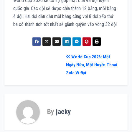
World Cup 2026 sẽ có sự góp mặt của 48 đội tuyển
quốc gia. Các đội sẽ được chia thành 12 bảng, mỗi bảng
4 đội. Hai đội dẫn đầu mỗi bảng cùng với 8 đội xếp thứ
ba có thành tích tốt nhất sẽ giành quyền vào vòng 32 đội.
Điều
World Cup 2026: Một
Ngày Nữa, Một Huyền Thoại
hướng
Zola Vĩ Đại
bài
viết
By
jacky