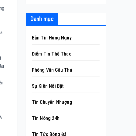
ừng
g
Danh mục
là
Bản Tin Hàng Ngày
Điểm Tin Thể Thao
t
màu
Phỏng Vấn Cầu Thủ
ến
Sự Kiện Nổi Bật
Tin Chuyển Nhượng
ỳ,
Tin Nóng 24h
2
Tin Tức Bóng Đá