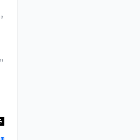
ục
ăm
ềm