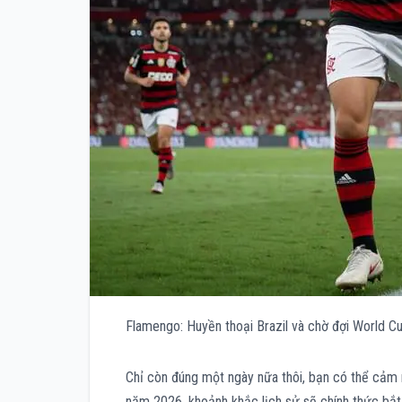
Flamengo: Huyền thoại Brazil và chờ đợi World C
Chỉ còn đúng một ngày nữa thôi, bạn có thể cảm 
năm 2026, khoảnh khắc lịch sử sẽ chính thức bắt 