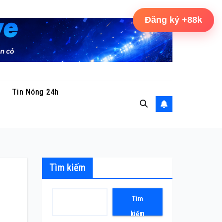
Đăng ký +88k
Tin Nóng 24h
Tìm kiếm
Tìm
kiếm