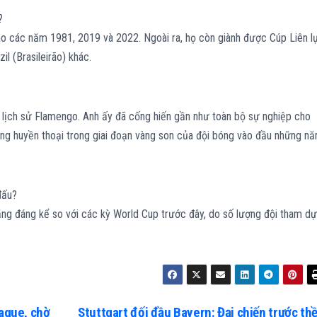
?
o các năm 1981, 2019 và 2022. Ngoài ra, họ còn giành được Cúp Liên l
l (Brasileirão) khác.
g lịch sử Flamengo. Anh ấy đã cống hiến gần như toàn bộ sự nghiệp cho
ưởng huyền thoại trong giai đoạn vàng son của đội bóng vào đầu những n
đấu?
ng đáng kể so với các kỳ World Cup trước đây, do số lượng đội tham dự
eague, chờ
Stuttgart đối đầu Bayern: Đại chiến trước th