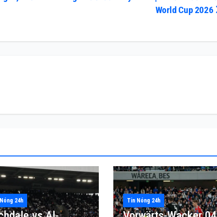
World Cup 2026
 Nóng 24h
Tin Nóng 24h
chdale vs Al-
Vorwärts-Wacker 04