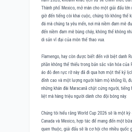
Thành phố Mexico, mở màn cho một giải đấu lớn 
giờ đến tiếng còi khai cuộc, chúng tôi không thể 
đá mà chúng ta yêu mến, nơi mà niềm đam mê đư
đến niềm đam mê bùng cháy, không thể không nhắ
di sản vĩ đại của môn thể thao vua.
Flamengo, hay còn được biết đến với biệt danh Ru
phần không thể thiếu trong bản sắc văn hóa của R
áo đỏ đen rực rỡ này đã đi qua hơn một thế kỷ lị
đỉnh cao và một lượng người hâm mộ khổng lồ, đư
những khán đài Maracanã chật cứng người, tiếng
liệt mà hàng triệu người dành cho đội bóng này.
Chúng tôi hiểu rằng World Cup 2026 sẽ là một kỳ 
Canada và Mexico, hợp tác để mang đến một bữa t
quen thuộc, giải đấu sẽ là cơ hội cho nhiều quốc