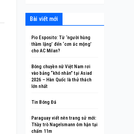
Bài viết mới
Pio Esposito: Từ ‘người hùng
thầm lặng’ đến ‘cơn ác mộng’
cho AC Milan?
Bóng chuyền nữ Việt Nam rơi
vào bảng “khó nhằn” tại Asiad
2026 – Hàn Quốc là thử thách
lớn nhất
Tin Bóng Đá
Paraguay viết nên trang sử mới:
Thầy trò Nagelsmann ôm hận tại
chấm 11m