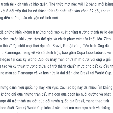
tranh tài kịch tính và khó quên. Thể thức mới này, với 12 bảng, mỗi bảng
ới 8 đội xếp thứ ba có thành tích tốt nhất tiến vào vòng 32 đội, tạo ra
ng đến những câu chuyện cổ tích mới.
đã chứng kiến không ít những ngôi sao xuất chúng trưởng thành từ lò đà
 đen trước khi vươn tầm thế giới và chinh phục các sân khấu lớn. Zico,
hủ vĩ đại nhất mọi thời đại của Brazil, là một ví dụ điển hình. Ông đã
ho Flamengo, mang về vô số danh hiệu, bao gồm Copa Libertadores và
eleção tại các kỳ World Cup, dù may mắn chưa mỉm cười với ông ở giải
ng tạo và kỹ thuật thượng thừa, đã trở thành chuẩn mực cho bất kỳ cầu t
g màu áo Flamengo và xa hơn nữa là đại diện cho Brazil tại World Cup.
hững danh hiệu quốc nội hay khu vực. Câu lạc bộ này đã nhiều lần khẳng
i, không chỉ qua những trận đấu mà còn qua cách họ nuôi dưỡng và phát
ngo đã trở thành trụ cột của đội tuyển quốc gia Brazil, mang theo tinh
theo đuổi. Các kỳ World Cup luôn là sân chơi mà các cựu binh và những