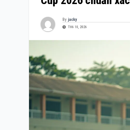
Cup 2026 chuẩn xác
By
jacky
TH6 10, 2026