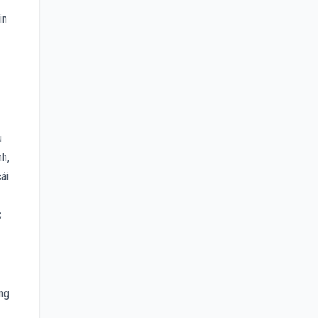
in
u
nh,
ái
c
ụng