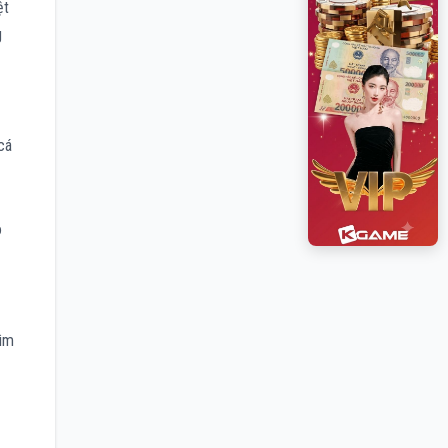
ệt
g
cá
o
tìm