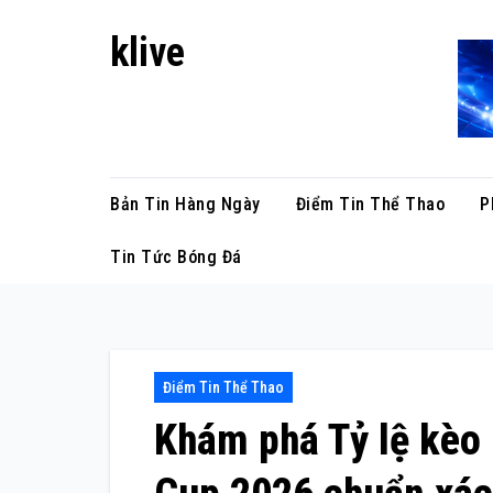
Skip
klive
to
content
lịch vòng loại world cup 2026 châu
âu
Bản Tin Hàng Ngày
Điểm Tin Thể Thao
P
Tin Tức Bóng Đá
Điểm Tin Thể Thao
Khám phá Tỷ lệ kèo 