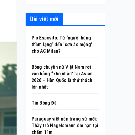
Bài viết mới
Pio Esposito: Từ ‘người hùng
thầm lặng’ đến ‘cơn ác mộng’
cho AC Milan?
Bóng chuyền nữ Việt Nam rơi
vào bảng “khó nhằn” tại Asiad
2026 – Hàn Quốc là thử thách
lớn nhất
Tin Bóng Đá
Paraguay viết nên trang sử mới:
Thầy trò Nagelsmann ôm hận tại
chấm 11m