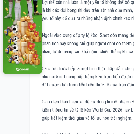
Lợi thế sân nhà luôn là một yếu tố không thể bỏ q
là khi các đội bóng thi đấu trên sân nhà của mình,
yếu tố này để đưa ra những nhận định chính xác n
Ngoài việc cung cấp tỷ lệ kèo, 5.net còn mang đ
phân tích này không chỉ giúp người chơi có thêm 
nhân, từ đó nâng cao khả năng chiến thắng khi c
Cá cược trực tiếp là một hình thức hấp dẫn, cho 
nhà cái 5.net cung cấp bảng kèo trực tiếp được c
đặt cược dựa trên diễn biến thực tế của trận đấ
Giao diện thân thiện và dễ sử dụng là một điểm cộ
kiếm thông tin về tỷ lệ kèo World Cup 2026 hay b
giúp tiết kiệm thời gian và tối ưu hóa trải nghiệm.