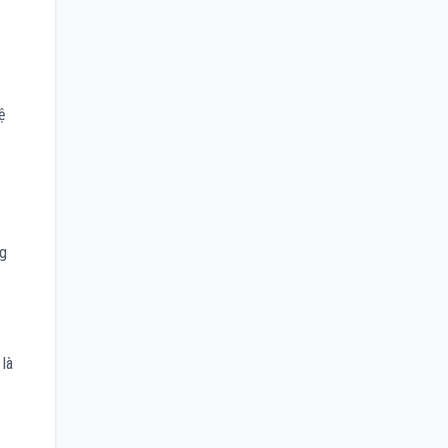
ệ
ng
 là