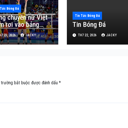
 Tức Bóng Đá
ng chuyền nữ Việt
Tin Tức Bóng Đá
m rơi vào bảng
Tin Bóng Đá
ó nhằn” tại Asiad
7 23, 2026
JACKY
TH7 22, 2026
JACKY
26 – Hàn Quốc là
 thách lớn nhất
 trường bắt buộc được đánh dấu
*