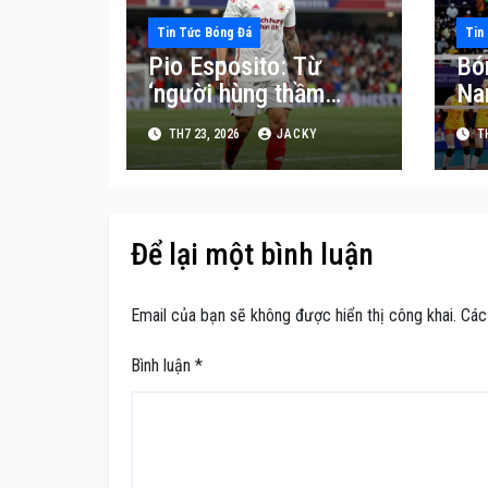
Tin Tức Bóng Đá
Tin
Pio Esposito: Từ
Bó
‘người hùng thầm
Na
lặng’ đến ‘cơn ác
“kh
TH7 23, 2026
JACKY
TH
mộng’ cho AC Milan?
20
thử
Để lại một bình luận
Email của bạn sẽ không được hiển thị công khai.
Các
Bình luận
*