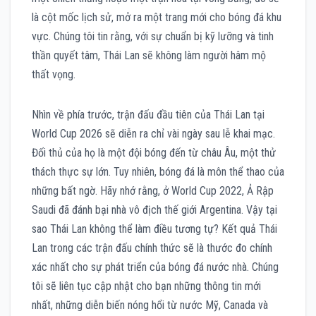
là cột mốc lịch sử, mở ra một trang mới cho bóng đá khu
vực. Chúng tôi tin rằng, với sự chuẩn bị kỹ lưỡng và tinh
thần quyết tâm, Thái Lan sẽ không làm người hâm mộ
thất vọng.
Nhìn về phía trước, trận đấu đầu tiên của Thái Lan tại
World Cup 2026 sẽ diễn ra chỉ vài ngày sau lễ khai mạc.
Đối thủ của họ là một đội bóng đến từ châu Âu, một thử
thách thực sự lớn. Tuy nhiên, bóng đá là môn thể thao của
những bất ngờ. Hãy nhớ rằng, ở World Cup 2022, Ả Rập
Saudi đã đánh bại nhà vô địch thế giới Argentina. Vậy tại
sao Thái Lan không thể làm điều tương tự? Kết quả Thái
Lan trong các trận đấu chính thức sẽ là thước đo chính
xác nhất cho sự phát triển của bóng đá nước nhà. Chúng
tôi sẽ liên tục cập nhật cho bạn những thông tin mới
nhất, những diễn biến nóng hổi từ nước Mỹ, Canada và