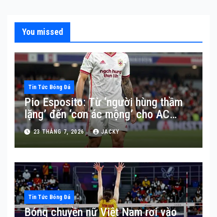
You missed
Tin Tức Bóng Đá
Pio Esposito: Từ ‘người hùng thầm
lặng’ đến ‘cơn ác mộng’ cho AC
Milan?
23 THÁNG 7, 2026
JACKY
Tin Tức Bóng Đá
Bóng chuyền nữ Việt Nam rơi vào