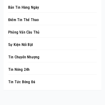
Bản Tin Hàng Ngày
Điểm Tin Thể Thao
Phỏng Vấn Cầu Thủ
Sự Kiện Nổi Bật
Tin Chuyển Nhượng
Tin Nóng 24h
Tin Tức Bóng Đá