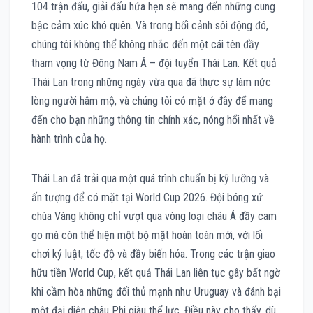
104 trận đấu, giải đấu hứa hẹn sẽ mang đến những cung
bậc cảm xúc khó quên. Và trong bối cảnh sôi động đó,
chúng tôi không thể không nhắc đến một cái tên đầy
tham vọng từ Đông Nam Á – đội tuyển Thái Lan. Kết quả
Thái Lan trong những ngày vừa qua đã thực sự làm nức
lòng người hâm mộ, và chúng tôi có mặt ở đây để mang
đến cho bạn những thông tin chính xác, nóng hổi nhất về
hành trình của họ.
Thái Lan đã trải qua một quá trình chuẩn bị kỹ lưỡng và
ấn tượng để có mặt tại World Cup 2026. Đội bóng xứ
chùa Vàng không chỉ vượt qua vòng loại châu Á đầy cam
go mà còn thể hiện một bộ mặt hoàn toàn mới, với lối
chơi kỷ luật, tốc độ và đầy biến hóa. Trong các trận giao
hữu tiền World Cup, kết quả Thái Lan liên tục gây bất ngờ
khi cầm hòa những đối thủ mạnh như Uruguay và đánh bại
một đại diện châu Phi giàu thể lực. Điều này cho thấy, dù