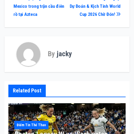
Mexico trong trận cầu điên
Dự Đoán & Kịch Tính World
hướng
rồ tại Azteca
Cup 2026 Chờ Đón!
bài
viết
By
jacky
Related Post
Điểm Tin Thể Thao