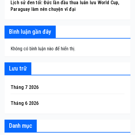
Lịch sử đen tối: Đức lần đầu thua luân lưu World Cup,
Paraguay làm nên chuyện vĩ đại
Bình luận gần đây
Không có bình luận nào để hiển thị.
Lưu trữ
Tháng 7 2026
Tháng 6 2026
Danh mục