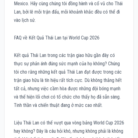
Mexico. Hãy cùng chúng tôi đồng hành và cổ vũ cho Thái
Lan, bởi lẽ mỗi trận đấu, mỗi khoảnh khắc đều có thể đi
vào lịch sử.
FAQ về Kết Quả Thái Lan tại World Cup 2026
Kết quả Thái Lan trong các trận giao hữu gần đây có
thực sự phản ánh đúng sức mạnh của họ không? Chúng
tôi cho rằng những kết quả Thái Lan đạt được trong các
trận giao hữu là tín hiệu rất tích cực. Dù không thắng hết
tất cả, nhưng việc cầm hòa được những đội bóng mạnh
và thể hiện lối chơi có tổ chức cho thấy họ đã sẵn sàng.
Tinh thần và chiến thuật đang ở mức cao nhất.
Liệu Thái Lan có thể vượt qua vòng bảng World Cup 2026
hay không? Đây là câu hỏi khó, nhưng không phải là không