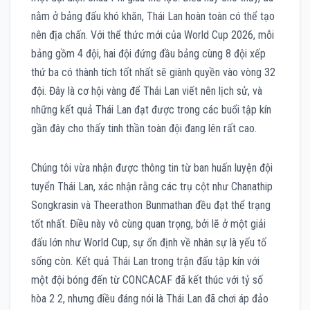
nằm ở bảng đấu khó khăn, Thái Lan hoàn toàn có thể tạo
nên địa chấn. Với thể thức mới của World Cup 2026, mỗi
bảng gồm 4 đội, hai đội đứng đầu bảng cùng 8 đội xếp
thứ ba có thành tích tốt nhất sẽ giành quyền vào vòng 32
đội. Đây là cơ hội vàng để Thái Lan viết nên lịch sử, và
những kết quả Thái Lan đạt được trong các buổi tập kín
gần đây cho thấy tinh thần toàn đội đang lên rất cao.
Chúng tôi vừa nhận được thông tin từ ban huấn luyện đội
tuyển Thái Lan, xác nhận rằng các trụ cột như Chanathip
Songkrasin và Theerathon Bunmathan đều đạt thể trạng
tốt nhất. Điều này vô cùng quan trọng, bởi lẽ ở một giải
đấu lớn như World Cup, sự ổn định về nhân sự là yếu tố
sống còn. Kết quả Thái Lan trong trận đấu tập kín với
một đội bóng đến từ CONCACAF đã kết thúc với tỷ số
hòa 2 2, nhưng điều đáng nói là Thái Lan đã chơi áp đảo