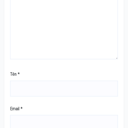
Tên
*
Email
*