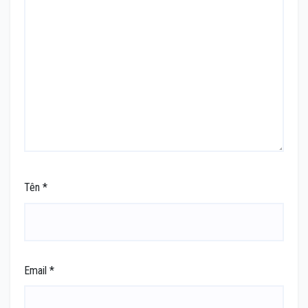
Tên
*
Email
*