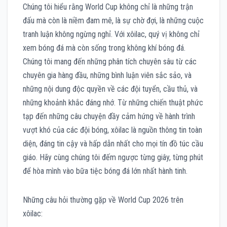
Chúng tôi hiểu rằng World Cup không chỉ là những trận
đấu mà còn là niềm đam mê, là sự chờ đợi, là những cuộc
tranh luận không ngừng nghỉ. Với xôilac, quý vị không chỉ
xem bóng đá mà còn sống trong không khí bóng đá.
Chúng tôi mang đến những phân tích chuyên sâu từ các
chuyên gia hàng đầu, những bình luận viên sắc sảo, và
những nội dung độc quyền về các đội tuyển, cầu thủ, và
những khoảnh khắc đáng nhớ. Từ những chiến thuật phức
tạp đến những câu chuyện đầy cảm hứng về hành trình
vượt khó của các đội bóng, xôilac là nguồn thông tin toàn
diện, đáng tin cậy và hấp dẫn nhất cho mọi tín đồ túc cầu
giáo. Hãy cùng chúng tôi đếm ngược từng giây, từng phút
để hòa mình vào bữa tiệc bóng đá lớn nhất hành tinh.
Những câu hỏi thường gặp về World Cup 2026 trên
xôilac: