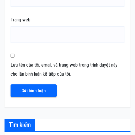
Trang web
Lưu tên của tôi, email, và trang web trong trình duyệt này
cho lần bình luận kế tiếp của tôi.
Tìm kiếm