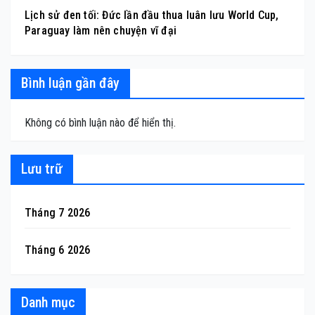
Lịch sử đen tối: Đức lần đầu thua luân lưu World Cup,
Paraguay làm nên chuyện vĩ đại
Bình luận gần đây
Không có bình luận nào để hiển thị.
Lưu trữ
Tháng 7 2026
Tháng 6 2026
Danh mục