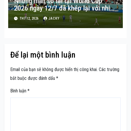
Những màn so tài tại World Cup
2026 ngày 12/7 đã khép lại với nhiều
cung bậc cảm xúc, đặc biệt là cá
TH7 12, 2026
JACKY
Để lại một bình luận
Email của bạn sẽ không được hiển thị công khai.
Các trường
bắt buộc được đánh dấu
*
Bình luận
*