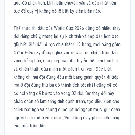
góc độ phân tích, bình luận chuyên sâu và cập nhật liên
tục để quý vị không bỏ lỡ bất kỳ diễn biến nào.
Thể thức thi đấu của World Cup 2026 cũng có nhiều thay
đổi đáng chú ý, mang lại sự kịch tính và hấp dẫn hơn bao
giờ hết. Giải đấu được chia thành 12 bảng, mỗi bảng gồm
4 đội. Điều này đồng nghĩa với việc sẽ có nhiều trận đấu
vòng bảng hơn, cho phép các đội tuyển thể hiện bản lĩnh
và chiến thuật của mình một cách trọn vẹn. Đặc biệt,
không chỉ hai đội đứng đầu mỗi bảng giành quyền đi tiếp,
mà 8 đội đứng thứ ba có thành tích tốt nhất cũng sẽ có
cơ hội vàng để bước vào vòng 32 đội. Sự thay đổi này
chắc chắn sẽ làm tăng tính cạnh tranh, tạo điều kiện cho
nhiều bất ngờ và những cuộc lật đổ ngoạn mục, giữ chân
người hâm mộ trên xôilac đến những giây phút cuối cùng
của mỗi trận đấu.