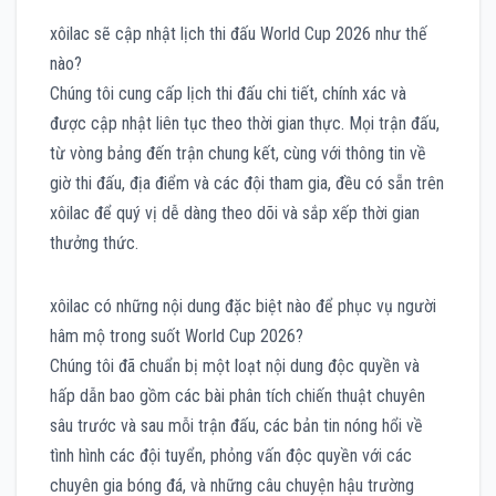
xôilac sẽ cập nhật lịch thi đấu World Cup 2026 như thế
nào?
Chúng tôi cung cấp lịch thi đấu chi tiết, chính xác và
được cập nhật liên tục theo thời gian thực. Mọi trận đấu,
từ vòng bảng đến trận chung kết, cùng với thông tin về
giờ thi đấu, địa điểm và các đội tham gia, đều có sẵn trên
xôilac để quý vị dễ dàng theo dõi và sắp xếp thời gian
thưởng thức.
xôilac có những nội dung đặc biệt nào để phục vụ người
hâm mộ trong suốt World Cup 2026?
Chúng tôi đã chuẩn bị một loạt nội dung độc quyền và
hấp dẫn bao gồm các bài phân tích chiến thuật chuyên
sâu trước và sau mỗi trận đấu, các bản tin nóng hổi về
tình hình các đội tuyển, phỏng vấn độc quyền với các
chuyên gia bóng đá, và những câu chuyện hậu trường