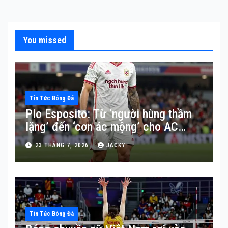
You missed
Tin Tức Bóng Đá
Pio Esposito: Từ ‘người hùng thầm
lặng’ đến ‘cơn ác mộng’ cho AC
Milan?
23 THÁNG 7, 2026
JACKY
Tin Tức Bóng Đá