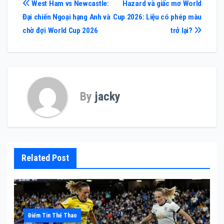
Điều
West Ham vs Newcastle:
Hazard và giấc mơ World
Đại chiến Ngoại hạng Anh và
Cup 2026: Liệu có phép màu
hướng
chờ đợi World Cup 2026
trở lại?
bài
viết
By
jacky
Related Post
Điểm Tin Thể Thao