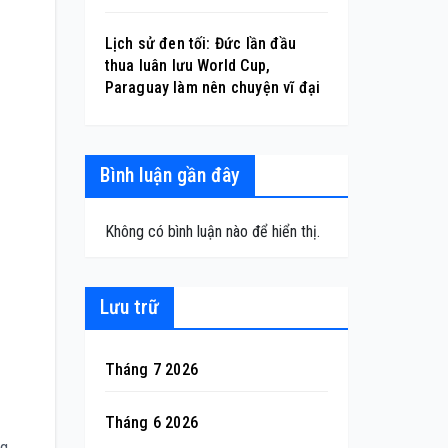
Lịch sử đen tối: Đức lần đầu
thua luân lưu World Cup,
Paraguay làm nên chuyện vĩ đại
Bình luận gần đây
Không có bình luận nào để hiển thị.
Lưu trữ
Tháng 7 2026
Tháng 6 2026
ng