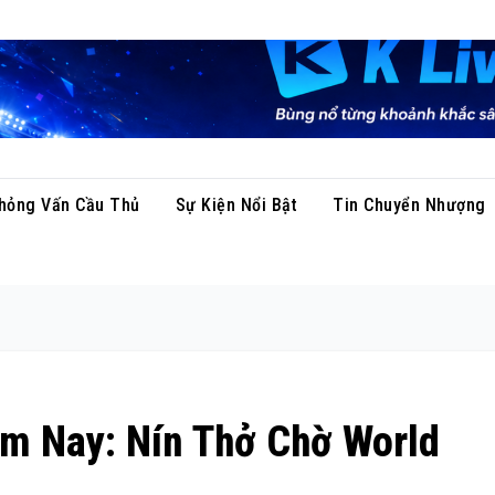
hỏng Vấn Cầu Thủ
Sự Kiện Nổi Bật
Tin Chuyển Nhượng
m Nay: Nín Thở Chờ World