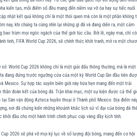
pha kiến tạo, mỗi điểm số đều mang đến niềm vui vỡ òa hay sự tiếc nuối
c cập nhật kết quả không chỉ là một thói quen mà còn là một phần không 
m nay, khi chúng ta cùng nhìn lại những gì đã và đang diễn ra, một cảm
g bao trùm mọi ngóc ngách của thế giới túc cầu. Bởi lẽ, ngày mai, chỉ c
hành tinh, FIFA World Cup 2026, sẽ chính thức khởi tranh, mở ra một chư
sở. World Cup 2026 không chỉ là một giải đấu thông thường, mà là một
 ta đang đứng trước ngưỡng cửa của một kỳ World Cup lần đầu tiên đư
 và Mexico. Sự hợp tác xuyên biên giới này hứa hẹn mang đến một trải
h thần đoàn kết của bóng đá. Trận khai mạc, một sự kiện được cả thế gi
6 tại Sân vận động Azteca huyền thoại ở Thành phố Mexico. Địa điểm nà
ợng, nơi đã chứng kiến những khoảnh khắc lịch sử vĩ đại của bóng đá th
ớc khởi đầu cho một hành trình chinh phục cúp vàng đầy kịch tính.
d Cup 2026 sẽ phá vỡ mọi kỷ lục về số lượng đội bóng, mang đến cơ hội