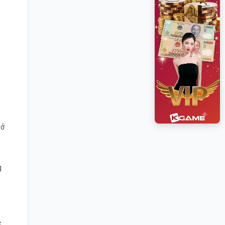
rở
g
c