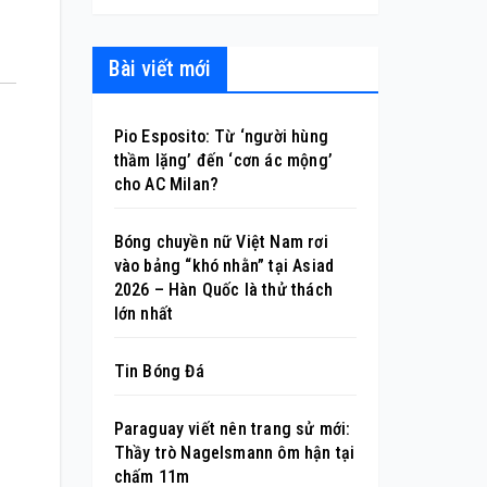
Bài viết mới
Pio Esposito: Từ ‘người hùng
thầm lặng’ đến ‘cơn ác mộng’
cho AC Milan?
Bóng chuyền nữ Việt Nam rơi
vào bảng “khó nhằn” tại Asiad
2026 – Hàn Quốc là thử thách
lớn nhất
Tin Bóng Đá
Paraguay viết nên trang sử mới:
Thầy trò Nagelsmann ôm hận tại
chấm 11m