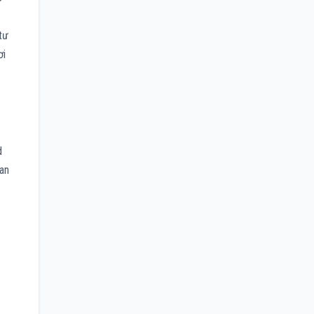
tư
ơi
d
an