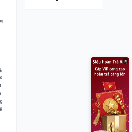
ng
×
g,
ho
t
à
ng
để