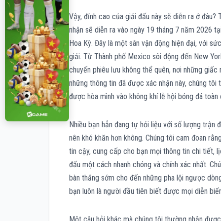
Vậy, đỉnh cao của giải đấu này sẽ diễn ra ở đâu?
nhận sẽ diễn ra vào ngày 19 tháng 7 năm 2026 t
Hoa Kỳ. Đây là một sân vận động hiện đại, với sứ
giải. Từ Thành phố Mexico sôi động đến New York
chuyến phiêu lưu không thể quên, nơi những giấc
những thông tin đã được xác nhận này, chúng tôi 
được hòa mình vào không khí lễ hội bóng đá toàn 
Nhiều bạn hẳn đang tự hỏi liệu với số lượng trận 
nên khó khăn hơn không. Chúng tôi cam đoan rằng
tin cậy, cung cấp cho bạn mọi thông tin chi tiết, 
đấu một cách nhanh chóng và chính xác nhất. Chú
bàn thắng sớm cho đến những pha lội ngược dòng
bạn luôn là người đầu tiên biết được mọi diễn biến
Một câu hỏi khác mà chúng tôi thường nhận được 