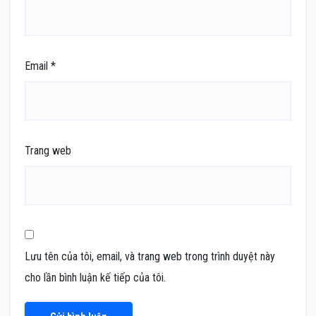
Email
*
Trang web
Lưu tên của tôi, email, và trang web trong trình duyệt này
cho lần bình luận kế tiếp của tôi.