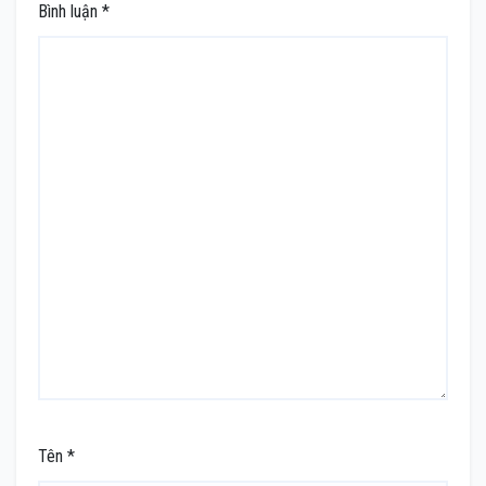
Bình luận
*
Tên
*