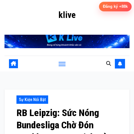
Skip
Đăng ký +88k
klive
to
content
lịch vòng loại world cup 2026 châu âu
Sự Kiện Nổi Bật
RB Leipzig: Sức Nóng
Bundesliga Chờ Đón