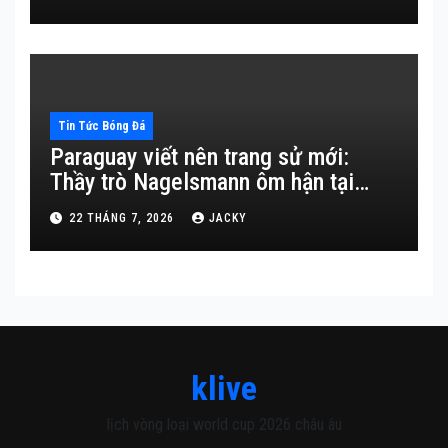
Tin Tức Bóng Đá
Paraguay viết nên trang sử mới:
Thầy trò Nagelsmann ôm hận tại
chấm 11m
22 THÁNG 7, 2026
JACKY
klive
lịch vòng loại world cup 2026 châu âu