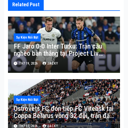
Related Post
Sự Kiện Nổi Bật
FF Jaro 0-0 Inter Turku: Trận cầu
nghèo bàn thắng tại Project Liv
Arena
TH7 19, 2026
JACKY
Sự Kiện Nổi Bật
Ostrovets FC đón tiếp FC Vitebsk tại
Coppa Belarus vòng 32 đội, trận đấu
diễn ra trên sân City
TH7 17, 2026
JACKY