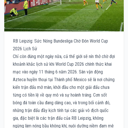
RB Leipzig: Sức Nóng Bundesliga Chờ Đón World Cup
2026 Lịch Sử
Chỉ còn đúng một ngày nữa, cả thế giới sẽ nín thở chờ đợi
khoảnh khắc lịch sử khi World Cup 2026 chính thức khai
mạc vào ngày 11 tháng 6 năm 2026. Sân vận động
Azteca huyền thoại tại Thành phố Mexico sẽ là nơi chứng
kiến trận đấu mở màn, khởi đầu cho một giải đấu chưa
từng có tiền lệ về quy mô và sự hoành tráng. Cơn sốt
bóng đá toàn cầu đang dâng cao, và trong bối cảnh đó,
những trận đấu đầy kịch tính tại các giải vô địch quốc
gia, đặc biệt là các trận đấu của RB Leipzig, không
ngừng làm nóng bầu không khí, nuôi dưỡng niềm đam mê