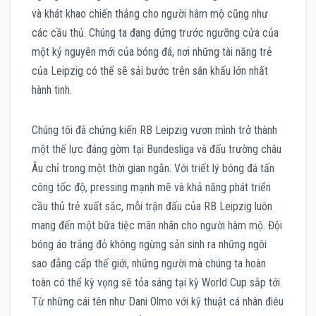
và khát khao chiến thắng cho người hâm mộ cũng như
các cầu thủ. Chúng ta đang đứng trước ngưỡng cửa của
một kỷ nguyên mới của bóng đá, nơi những tài năng trẻ
của Leipzig có thể sẽ sải bước trên sân khấu lớn nhất
hành tinh.
Chúng tôi đã chứng kiến RB Leipzig vươn mình trở thành
một thế lực đáng gờm tại Bundesliga và đấu trường châu
Âu chỉ trong một thời gian ngắn. Với triết lý bóng đá tấn
công tốc độ, pressing mạnh mẽ và khả năng phát triển
cầu thủ trẻ xuất sắc, mỗi trận đấu của RB Leipzig luôn
mang đến một bữa tiệc mãn nhãn cho người hâm mộ. Đội
bóng áo trắng đỏ không ngừng sản sinh ra những ngôi
sao đẳng cấp thế giới, những người mà chúng ta hoàn
toàn có thể kỳ vọng sẽ tỏa sáng tại kỳ World Cup sắp tới.
Từ những cái tên như Dani Olmo với kỹ thuật cá nhân điêu